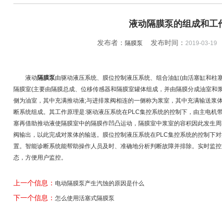
液动隔膜泵的组成和工
发布者：
发布时间：
隔膜泵
2019-03-19
液动
隔膜泵
由驱动液压系统、膜位控制液压系统、组合油缸(由活塞缸和柱
隔膜室(主要由隔膜总成、位移传感器和隔膜室罐体组成，并由隔膜分成油室和
侧为油室，其中充满推动液;与进排浆阀相连的一侧称为浆室，其中充满输送浆体
断系统组成。其工作原理是:驱动液压系统在PLC集控系统的控制下，由主电机
塞再借助推动液使隔膜室中的隔膜作凹凸运动，隔膜室中浆室的容积因此发生周
阀输出，以此完成对浆体的输送。膜位控制液压系统在PLC集控系统的控制下
置。智能诊断系统能帮助操作人员及时、准确地分析判断故障并排除。实时监控
态，方便用户监控。
上一个信息：
电动隔膜泵产生汽蚀的原因是什么
下一个信息：
怎么使用活塞式隔膜泵