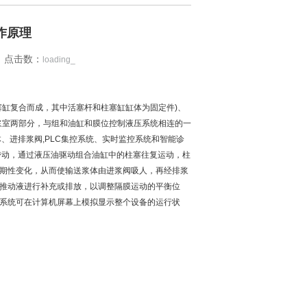
作原理
点击数：
loading_
塞缸复合而成，其中活塞杆和柱塞缸缸体为固定件)、
浆室两部分，与组和油缸和膜位控制液压系统相连的一
、进排浆阀,PLC集控系统、实时监控系统和智能诊
带动，通过液压油驱动组合油缸中的柱塞往复运动，柱
期性变化，从而使输送浆体由进浆阀吸人，再经排浆
对推动液进行补充或排放，以调整隔膜运动的平衡位
系统可在计算机屏幕上模拟显示整个设备的运行状